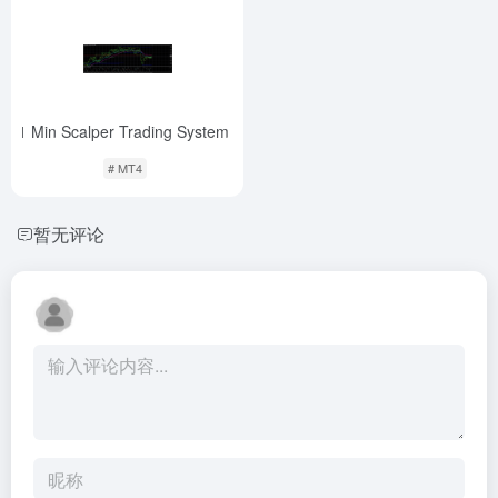
1 Min Scalper Trading System
-
# MT4
暂无评论