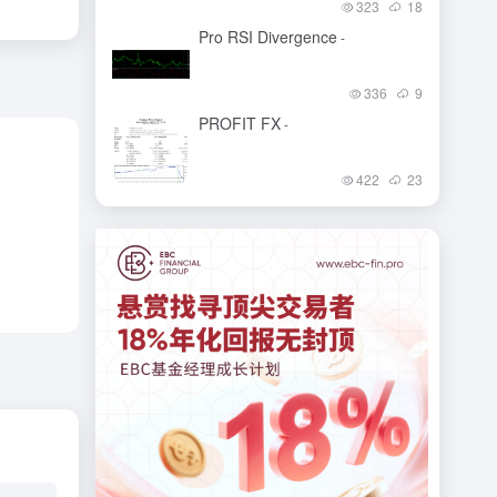
323
18
Pro RSI Divergence
-
336
9
PROFIT FX
-
422
23