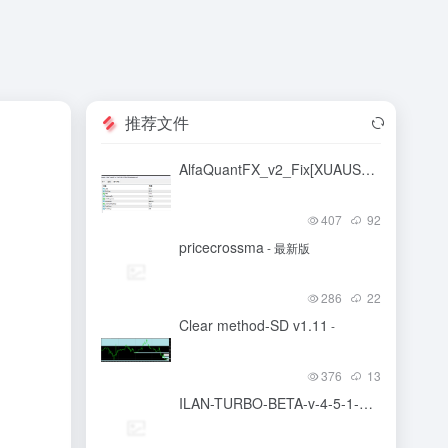
推荐文件
AlfaQuantFX_v2_Fix[XUAUSD][M15]
-
407
92
pricecrossma
- 最新版
286
22
Clear method-SD v1.11
-
376
13
ILAN-TURBO-BETA-v-4-5-1-Plus
- 最新版