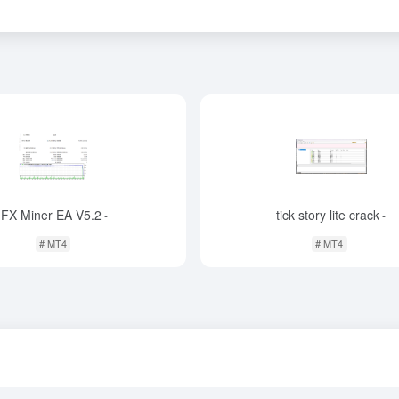
FX Miner EA V5.2
tick story lite crack
-
-
# MT4
# MT4