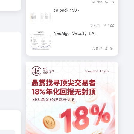
785
18
ea pack 193
-
471
122
NeuAlgo_Velocity_EA
-
517
64