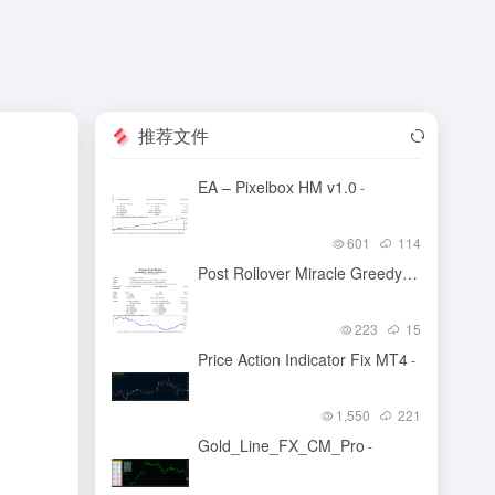
推荐文件
EA – Pixelbox HM v1.0
-
601
114
Post Rollover Miracle Greedy EA
-
223
15
Price Action Indicator Fix MT4
-
1,550
221
Gold_Line_FX_CM_Pro
-