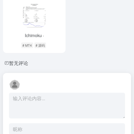
Ichimoku
-
# MT4
# 源码
暂无评论