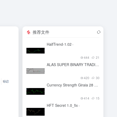
推荐文件
HalfTrend-1.02
-
444
21
ALAS SUPER BINARY TRADING SYSTEM
420
30
Currency Strength Giraia 28 pairs TRO MODIFIED
414
15
HFT Secret 1.0_fix
-