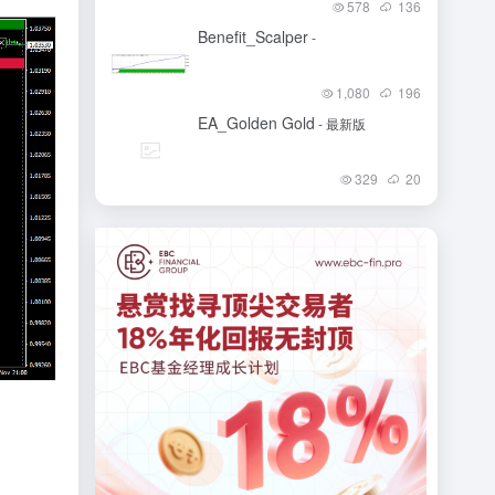
578
136
Benefit_Scalper
-
1,080
196
EA_Golden Gold
- 最新版
329
20