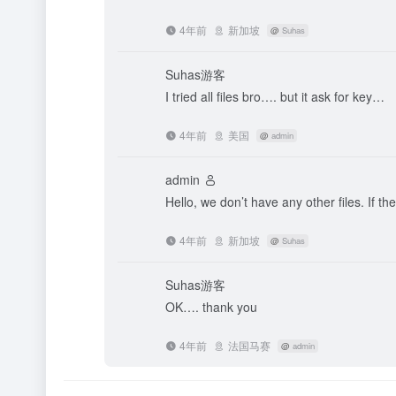
4年前
新加坡
@
Suhas
Suhas
游客
I tried all files bro…. but it ask for key…
4年前
美国
@
admin
admin
Hello, we don’t have any other files. If the
4年前
新加坡
@
Suhas
Suhas
游客
OK…. thank you
4年前
法国马赛
@
admin