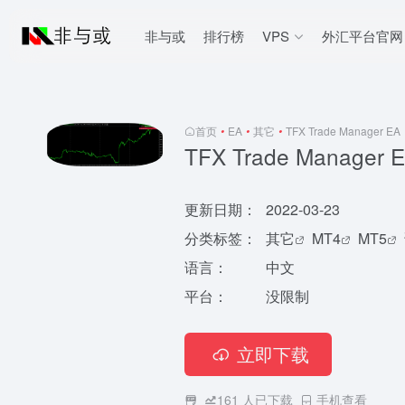
非与或
排行榜
VPS
外汇平台官网
首页
•
EA
•
其它
•
TFX Trade Manager EA
TFX Trade Manager 
更新日期：
2022-03-23
分类标签：
其它
MT4
MT5
语言：
中文
平台：
没限制
立即下载
161
人已下载
手机查看