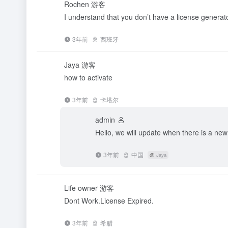
Rochen
游客
I understand that you don’t have a license generato
3年前
西班牙
Jaya
游客
how to activate
3年前
卡塔尔
admin
Hello, we will update when there is a new
3年前
中国
@
Jaya
Life owner
游客
Dont Work.License Expired.
3年前
希腊