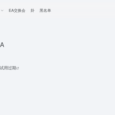
EA交换会
卦
黑名单
EA
试用过期