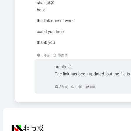
shar
游客
hello
the link doesnt work
could you help
thank you
3年前
墨西哥
admin
The link has been updated, but the file is
3年前
中国
@
shar