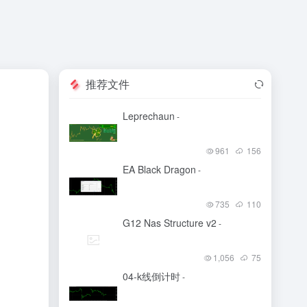
推荐文件
Leprechaun
-
961
156
EA Black Dragon
-
735
110
G12 Nas Structure v2
-
1,056
75
04-k线倒计时
-