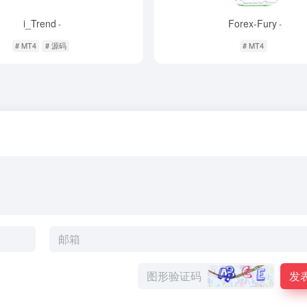
i_Trend
Forex-Fury
-
-
# MT4
# 源码
# MT4
发