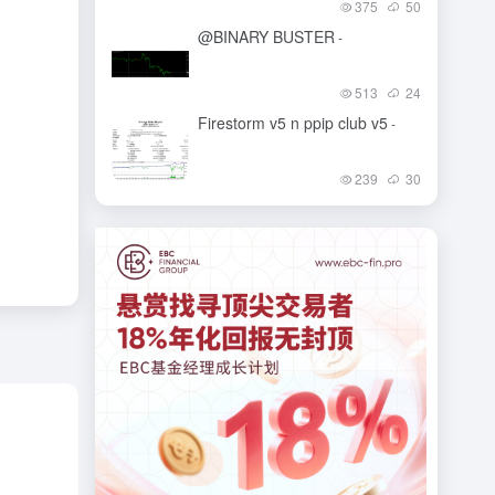
375
50
@BINARY BUSTER
-
513
24
Firestorm v5 n ppip club v5
-
239
30