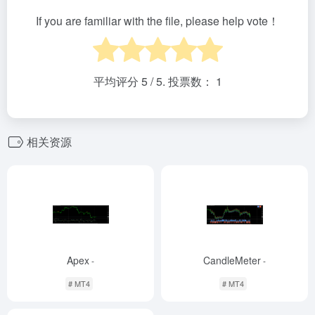
If you are familiar with the file, please help vote！
平均评分
5
/ 5. 投票数：
1
相关资源
Apex
CandleMeter
-
-
# MT4
# MT4