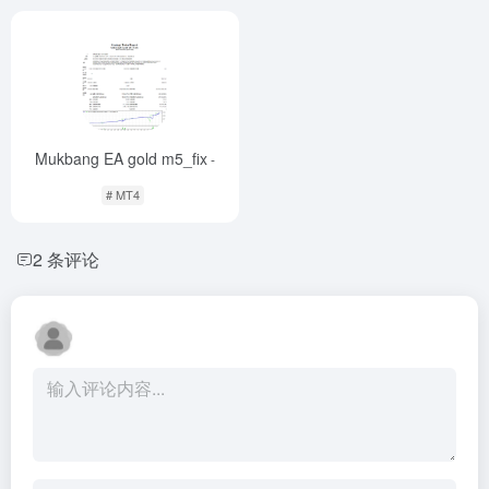
Mukbang EA gold m5_fix
-
# MT4
2 条评论