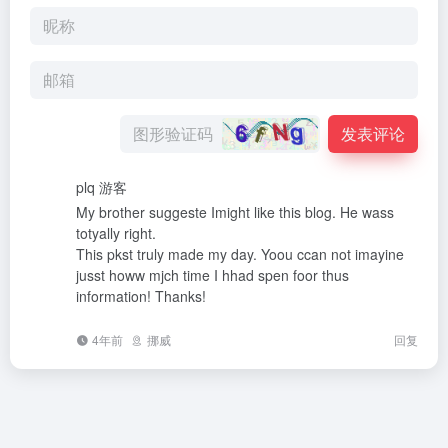
发表评论
plq
游客
My brother suggeste Imight like this blog. He wass
totyally right.
This pkst truly made my day. Yoou ccan not imayine
jusst howw mjch time I hhad spen foor thus
information! Thanks!
4年前
挪威
回复