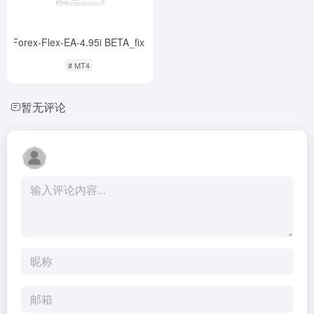
Forex-Flex-EA-4.95i BETA_fix
-
# MT4
暂无评论