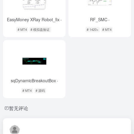
EasyMoney XRay Robot_fix
RF_SMC
-
-
# MT4
# 模拟盘验证
# 1420+
# MT4
sqDynamicBreakoutBox
-
# MT4
# 源码
暂无评论