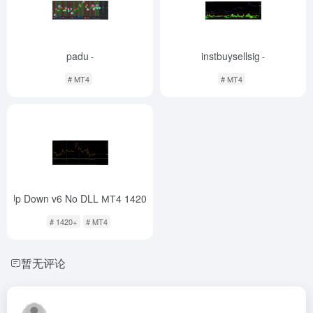
padu
instbuysellsig
-
-
# MT4
# MT4
Up Down v6 No DLL МТ4 1420
-
# 1420+
# MT4
暂无评论