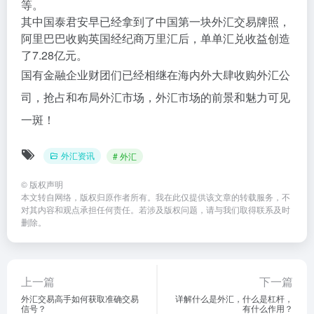
等。
其中国泰君安早已经拿到了中国第一块外汇交易牌照，
阿里巴巴收购英国经纪商万里汇后，单单汇兑收益创造
了7.28亿元。
国有金融企业财团们已经相继在海内外大肆收购外汇公
司，抢占和布局外汇市场，外汇市场的前景和魅力可见
一斑！
外汇资讯
# 外汇
©
版权声明
本文转自网络，版权归原作者所有。我在此仅提供该文章的转载服务，不
对其内容和观点承担任何责任。若涉及版权问题，请与我们取得联系及时
删除。
上一篇
下一篇
外汇交易高手如何获取准确交易
详解什么是外汇，什么是杠杆，
信号？
有什么作用？