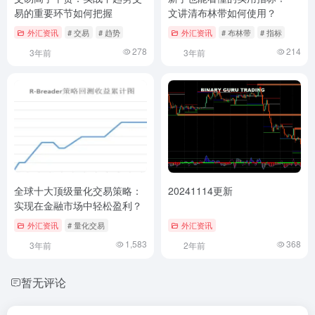
易的重要环节如何把握
文讲清布林带如何使用？
外汇资讯
# 交易
# 趋势
外汇资讯
# 布林带
# 指标
278
214
3年前
3年前
全球十大顶级量化交易策略：
20241114更新
实现在金融市场中轻松盈利？
外汇资讯
# 量化交易
外汇资讯
1,583
368
3年前
2年前
暂无评论