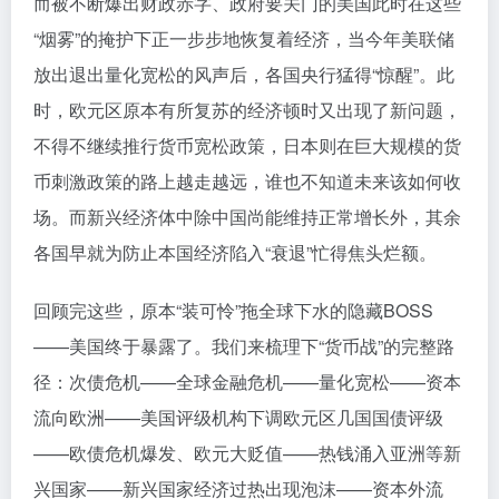
而被不断爆出财政赤字、政府要关门的美国此时在这些
“烟雾”的掩护下正一步步地恢复着经济，当今年美联储
放出退出量化宽松的风声后，各国央行猛得“惊醒”。此
时，欧元区原本有所复苏的经济顿时又出现了新问题，
不得不继续推行货币宽松政策，日本则在巨大规模的货
币刺激政策的路上越走越远，谁也不知道未来该如何收
场。而新兴经济体中除中国尚能维持正常增长外，其余
各国早就为防止本国经济陷入“衰退”忙得焦头烂额。
回顾完这些，原本“装可怜”拖全球下水的隐藏BOSS
——美国终于暴露了。我们来梳理下“货币战”的完整路
径：次债危机——全球金融危机——量化宽松——资本
流向欧洲——美国评级机构下调欧元区几国国债评级
——欧债危机爆发、欧元大贬值——热钱涌入亚洲等新
兴国家——新兴国家经济过热出现泡沫——资本外流