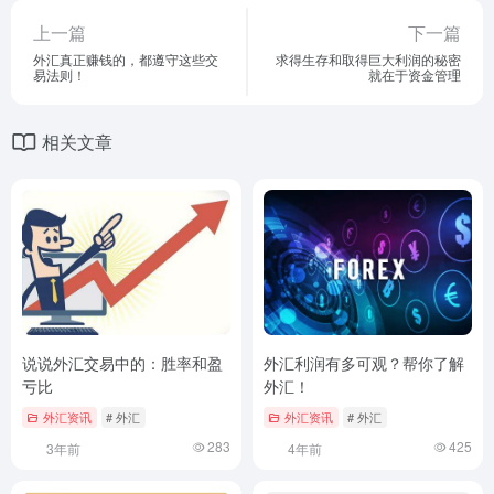
上一篇
下一篇
外汇真正赚钱的，都遵守这些交
求得生存和取得巨大利润的秘密
易法则！
就在于资金管理
相关文章
说说外汇交易中的：胜率和盈
外汇利润有多可观？帮你了解
亏比
外汇！
外汇资讯
# 外汇
外汇资讯
# 外汇
283
425
3年前
4年前