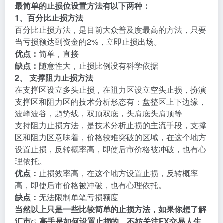
最简单的止损位设置方法有以下两种：
1、百分比止损方法
百分比止损方法，是目前大众普及度最高的方法，只要
当亏损额达到资金的2%，立即止损出场。
优点：
简单，直接
缺点：
随意性大，止损比例没有科学依据
2、 支撑阻力止损方法
在支撑区设立多头止损，在阻力区设立空头止损，扮演
支撑区和阻力区的技术分析形态有：盘整区上下边缘，
波峰波谷，趋势线，双顶双底，头肩底头肩顶等
支持阻力止损方法，是技术分析止损的主流手段，支撑
区和阻力区意味着，价格较难突破的区域，在这个地方
设置止损，反转概率高，即使后市价格被冲破，也有心
理依托。
优点：
止损效率高，在这个地方设置止损，反转概率
高，即使后市价格被冲破，也有心理依托。
缺点：
无法限制单笔亏损额度
当然以上只是一些比较简单的止损方法，如果你想了解
汇市
高手是如何设置止损的，不妨关注FX交易人生