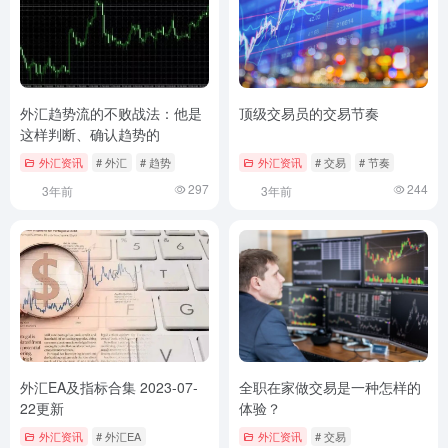
外汇趋势流的不败战法：他是
顶级交易员的交易节奏
这样判断、确认趋势的
外汇资讯
# 外汇
# 趋势
外汇资讯
# 交易
# 节奏
297
244
3年前
3年前
外汇EA及指标合集 2023-07-
全职在家做交易是一种怎样的
22更新
体验？
外汇资讯
# 外汇EA
外汇资讯
# 交易