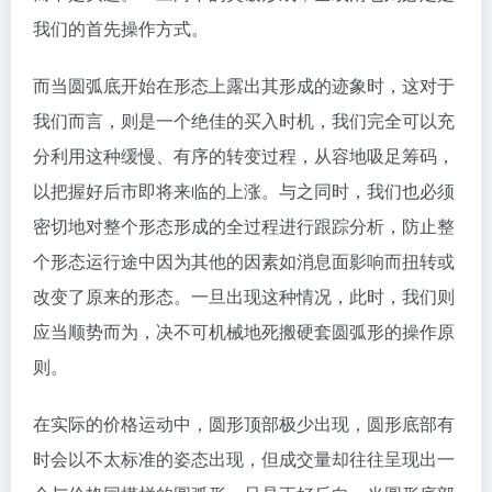
我们的首先操作方式。
而当圆弧底开始在形态上露出其形成的迹象时，这对于
我们而言，则是一个绝佳的买入时机，我们完全可以充
分利用这种缓慢、有序的转变过程，从容地吸足筹码，
以把握好后市即将来临的上涨。与之同时，我们也必须
密切地对整个形态形成的全过程进行跟踪分析，防止整
个形态运行途中因为其他的因素如消息面影响而扭转或
改变了原来的形态。一旦出现这种情况，此时，我们则
应当顺势而为，决不可机械地死搬硬套圆弧形的操作原
则。
在实际的价格运动中，圆形顶部极少出现，圆形底部有
时会以不太标准的姿态出现，但成交量却往往呈现出一