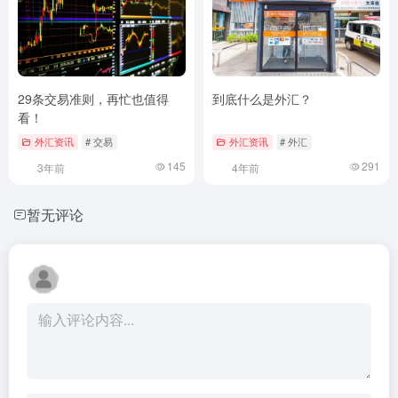
29条交易准则，再忙也值得
到底什么是外汇？
看！
外汇资讯
# 交易
外汇资讯
# 外汇
145
291
3年前
4年前
暂无评论