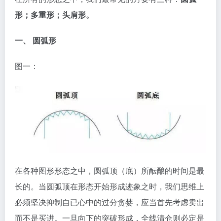
形；多重形；头肩形。
一、 圆弧形
图一：
在各种图形形态之中，圆弧顶（底）所酝酿的时间是最
长的。当圆弧顶在形态开始形成迹象之时，我们思维上
必须坚决抑制自已心中的过分贪婪，应当首先考虑卖出
而不是买进。一旦向下的突破形成，全线清仓则必定是