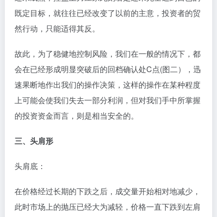
既定目标，就往往已经改变了以前的主意，投资者的贸
然行动，只能适得其反。
故此，为了稳健地控制风险，我们在一般的情况下，都
会在已经形成明显突破后的回档确认处C点(图二），迅
速果断地作出我们的操作决策，这样的操作在某种程度
上可能会使我们失去一部分利润，但对我们手中所掌握
的投资资金而言，则是相当安全的。
三、头肩形
头肩底：
在价格经过长期的下跌之后，成交量开始相对地减少，
此时市场上的抛压已经大为减轻，价格一直下跌到左肩