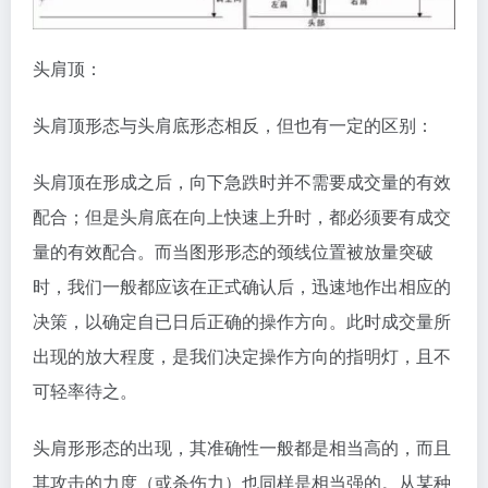
头肩顶：
头肩顶形态与头肩底形态相反，但也有一定的区别：
头肩顶在形成之后，向下急跌时并不需要成交量的有效
配合；但是头肩底在向上快速上升时，都必须要有成交
量的有效配合。而当图形形态的颈线位置被放量突破
时，我们一般都应该在正式确认后，迅速地作出相应的
决策，以确定自已日后正确的操作方向。此时成交量所
出现的放大程度，是我们决定操作方向的指明灯，且不
可轻率待之。
头肩形形态的出现，其准确性一般都是相当高的，而且
其攻击的力度（或杀伤力）也同样是相当强的。从某种