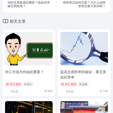
你的交易瓶颈在哪里？该如何突
楔形形态如何交易？为什么说楔
破交易瓶颈？
形形态最为复杂呢？
相关文章
外汇市场为何如此重要？
提高交易胜率的秘诀，看完竟
如此简单
外汇资讯
# 外汇
外汇资讯
# 交易
363
195
4年前
3年前