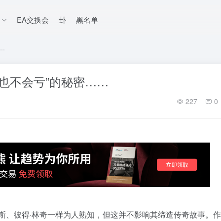
EA交换会
卦
黑名单
…
也不会亏”的秘密……
227
0
斯、彼得·林奇一样为人熟知，但这并不影响其缔造传奇故事。