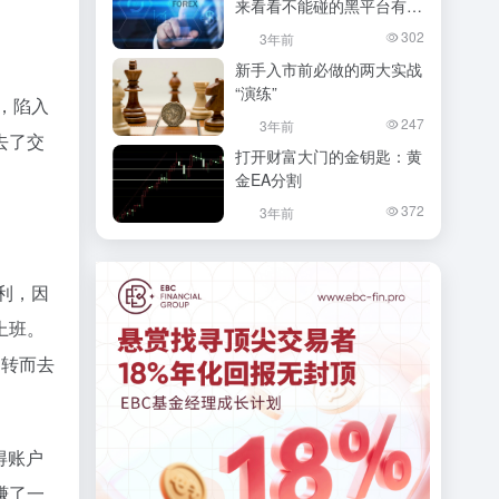
来看看不能碰的黑平台有哪
几类！
302
3年前
新手入市前必做的两大实战
“演练”
，陷入
247
3年前
去了交
打开财富大门的金钥匙：黄
金EA分割
372
3年前
利，因
上班。
，转而去
得账户
赚了一