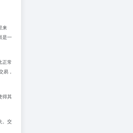
里来
而是一
比正常
交易，
使得其
失。交