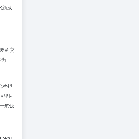
K新成
最差的交
率为
会承担
拉里同
一笔钱