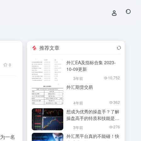
推荐文章
外汇EA及指标合集 2023-
0
10-09更新
10,752
3年前
外汇期货交易
362
4年前
想成为优秀的操盘手？了解
操盘高手的特质和技能是关
键！
276
3年前
外汇黑平台真的不能碰！快
作为一名