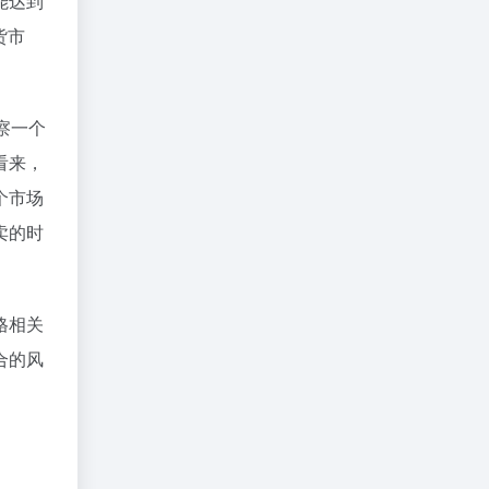
能达到
货市
察一个
看来，
个市场
卖的时
格相关
合的风