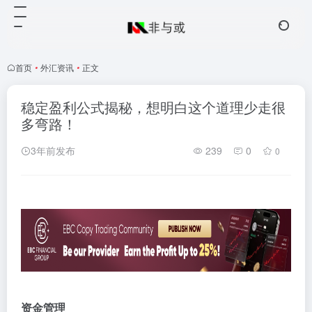
首页
•
外汇资讯
•
正文
稳定盈利公式揭秘，想明白这个道理少走很
多弯路！
3年前发布
239
0
0
资金管理