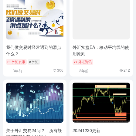
我们做交易时经常遇到的滑点
外汇实盘EA：移动平均线的使
什么？
用原则
外汇资讯
# 外汇
外汇资讯
306
242
3年前
3年前
关于外汇交易24问？，所有疑
20241230更新