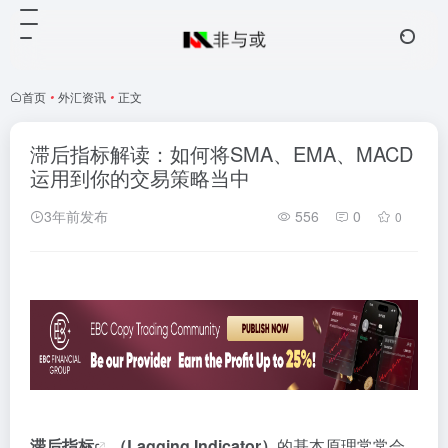
首页
•
外汇资讯
•
正文
滞后指标解读：如何将SMA、EMA、MACD
运用到你的交易策略当中
3年前发布
556
0
0
滞后
指标
（Lagging Indicator）
的基本原理常常会