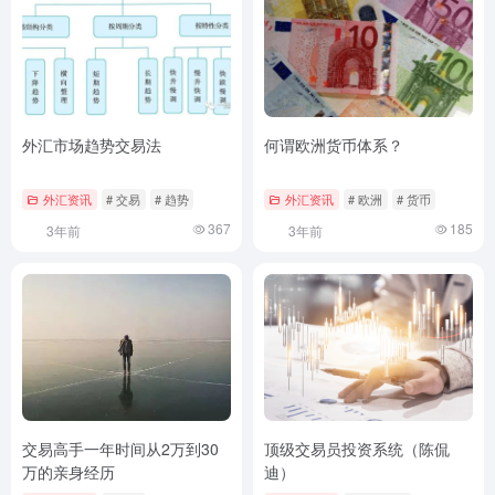
外汇市场趋势交易法
何谓欧洲货币体系？
外汇资讯
# 交易
# 趋势
外汇资讯
# 欧洲
# 货币
367
185
3年前
3年前
交易高手一年时间从2万到30
顶级交易员投资系统（陈侃
万的亲身经历
迪）