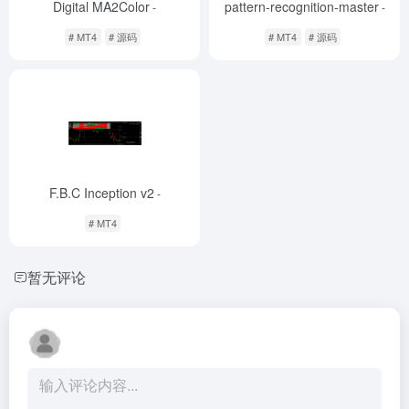
Digital MA2Color
pattern-recognition-master
-
-
# MT4
# 源码
# MT4
# 源码
F.B.C Inception v2
-
# MT4
暂无评论