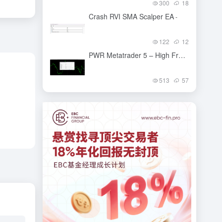
300
18
Crash RVI SMA Scalper EA
-
122
12
PWR Metatrader 5 – High Frequency (ForexHub Exposed)
513
57