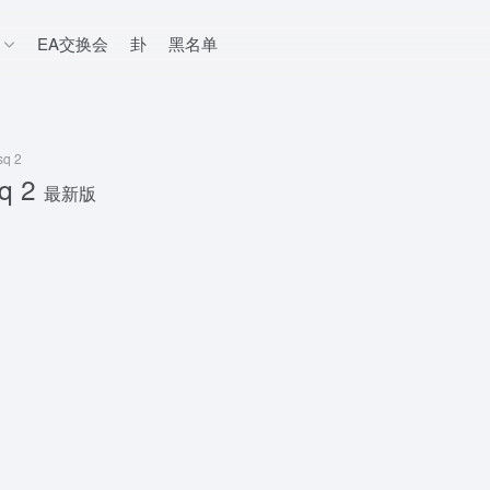
EA交换会
卦
黑名单
q 2
q 2
最新版