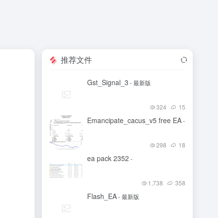
推荐文件
Gst_Signal_3
- 最新版
324
15
Emancipate_cacus_v5 free EA
-
298
18
ea pack 2352
-
1,738
358
Flash_EA
- 最新版