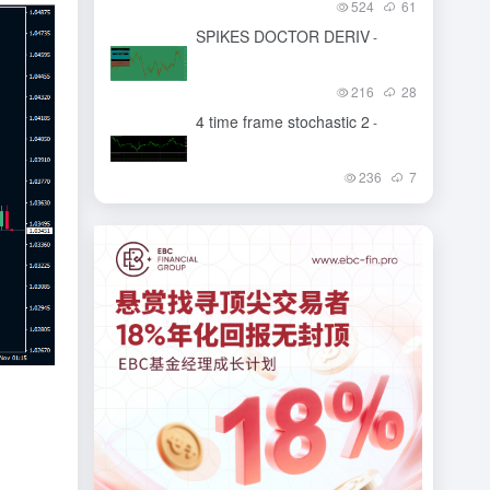
524
61
SPIKES DOCTOR DERIV
-
216
28
4 time frame stochastic 2
-
236
7