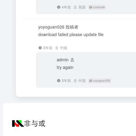
4年前
美国
@
cooltrade
yoyoguan026
投稿者
download failed please update file
3年前
中国
admin
try again
3年前
中国
@
yoyoguan026