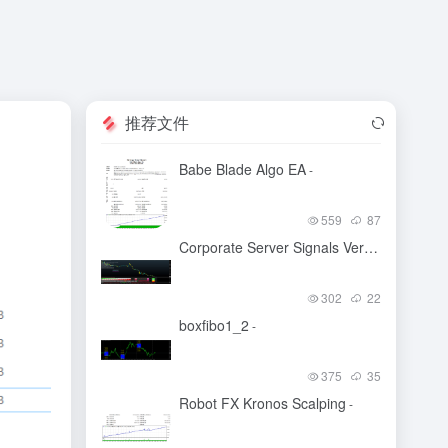
推荐文件
Babe Blade Algo EA
-
559
87
Corporate Server Signals Version 5.22
-
302
22
boxfibo1_2
-
375
35
Robot FX Kronos Scalping
-