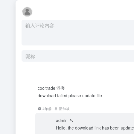
cooltrade
游客
download failed please update file
4年前
新加坡
admin
Hello, the download link has been updat