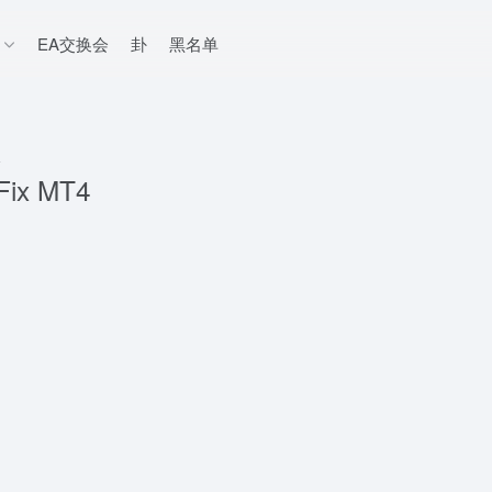
EA交换会
卦
黑名单
4
 Fix MT4