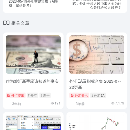
2023-05-19外汇交易策略（AI生
式，外汇平台人民币出入金为什
成，仅供参考）
么是打给私人账户？
相关文章
作为炒汇新手应该知道的事实
外汇EA及指标合集 2023-07-
22更新
外汇资讯
# 外汇
# 新手
外汇资讯
# 外汇EA
191
7,179
3年前
3年前