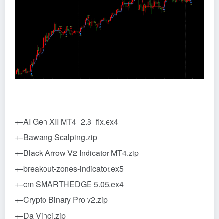
+–AI Gen XII MT4_2.8_fix.ex4
+–Bawang Scalping.zip
+–Black Arrow V2 Indicator MT4.zip
+–breakout-zones-indicator.ex5
+–cm SMARTHEDGE 5.05.ex4
+–Crypto Binary Pro v2.zip
+–Da Vinci.zip