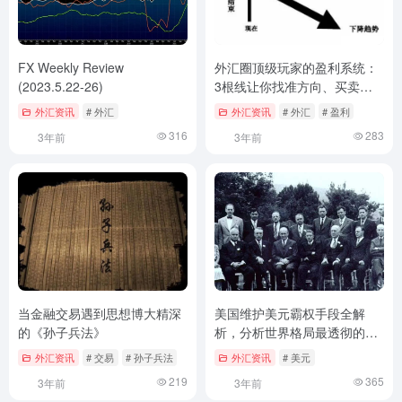
FX Weekly Review
外汇圈顶级玩家的盈利系统：
(2023.5.22-26)
3根线让你找准方向、买卖
点！
外汇资讯
# 外汇
外汇资讯
# 外汇
# 盈利
316
283
3年前
3年前
当金融交易遇到思想博大精深
美国维护美元霸权手段全解
的《孙子兵法》
析，分析世界格局最透彻的雄
文
外汇资讯
# 交易
# 孙子兵法
外汇资讯
# 美元
219
365
3年前
3年前