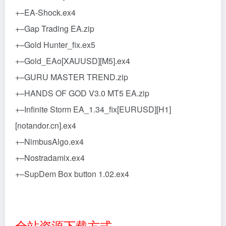
+–EA-Shock.ex4
+–Gap Trading EA.zip
+–Gold Hunter_fix.ex5
+–Gold_EAo[XAUUSD][M5].ex4
+–GURU MASTER TREND.zip
+–HANDS OF GOD V3.0 MT5 EA.zip
+–Infinite Storm EA_1.34_fix[EURUSD][H1]
[notandor.cn].ex4
+–NimbusAlgo.ex4
+–Nostradamix.ex4
+–SupDem Box button 1.02.ex4
全站资源下载方式