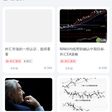
外汇市场的一些认识，值得看
MA60均线帮助确认中期目标-
看
外汇EA策略
外汇资讯
# 外汇
外汇资讯
386
498
4年前
3年前